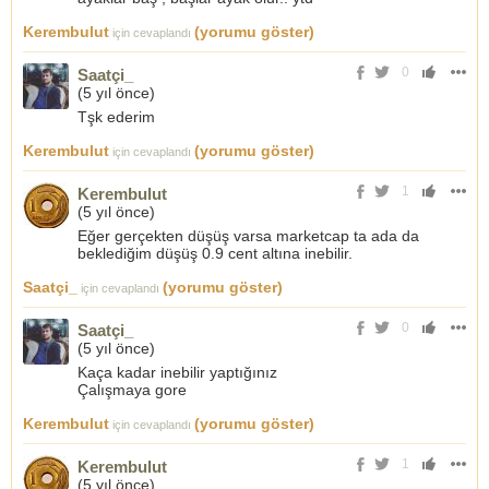
Kerembulut
(yorumu göster)
için cevaplandı
0
Saatçi_
(
5 yıl önce
)
Tşk ederim
Kerembulut
(yorumu göster)
için cevaplandı
1
Kerembulut
(
5 yıl önce
)
Eğer gerçekten düşüş varsa marketcap ta ada da
beklediğim düşüş 0.9 cent altına inebilir.
Saatçi_
(yorumu göster)
için cevaplandı
0
Saatçi_
(
5 yıl önce
)
Kaça kadar inebilir yaptığınız
Çalışmaya gore
Kerembulut
(yorumu göster)
için cevaplandı
1
Kerembulut
(
5 yıl önce
)