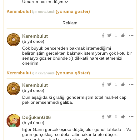
Umarım hacim düşmez
Kerembulut
(yorumu göster)
için cevaplandı
Reklam
1
Kerembulut
(
5 yıl önce
)
Çok büyük pencereden bakmak istemediğimi
belirtmiştim gerçekten bakmak istemiyorum çok kötü bir
senaryo gözler önünde :(( dikkatli hareket etmenizi
öneririm
Kerembulut
(yorumu göster)
için cevaplandı
1
Kerembulut
(
5 yıl önce
)
Dün aşağıda ki grafiği göndermiştim total market cap
pek önemsenmedi galiba.
0
DoğukanG06
(
5 yıl önce
)
Eğer Gann gercekleşirse düşüş olur genel tabloda... Ve
gann gerçekleşirse dolar altın cıkar kripto düşer...
ayaklar baş , başlar ayak olur.. ytd