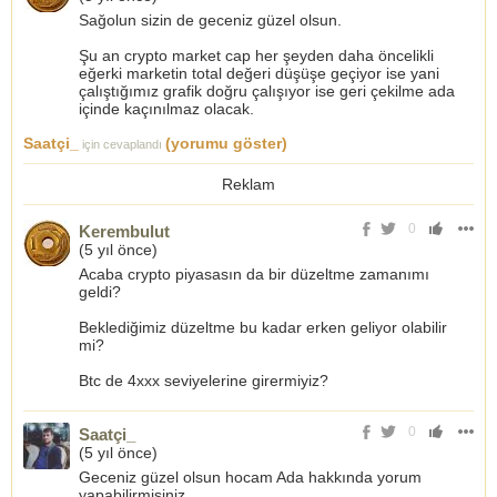
Sağolun sizin de geceniz güzel olsun.
Şu an crypto market cap her şeyden daha öncelikli
eğerki marketin total değeri düşüşe geçiyor ise yani
çalıştığımız grafik doğru çalışıyor ise geri çekilme ada
içinde kaçınılmaz olacak.
Saatçi_
(yorumu göster)
için cevaplandı
Reklam
0
Kerembulut
(
5 yıl önce
)
Acaba crypto piyasasın da bir düzeltme zamanımı
geldi?
Beklediğimiz düzeltme bu kadar erken geliyor olabilir
mi?
Btc de 4xxx seviyelerine girermiyiz?
0
Saatçi_
(
5 yıl önce
)
Geceniz güzel olsun hocam Ada hakkında yorum
yapabilirmisiniz