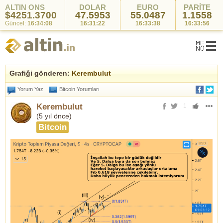
ALTIN ONS
DOLAR
EURO
PARİTE
$4251.3700
47.5953
55.0487
1.1558
Güncel:
16:34:08
16:31:22
16:33:38
16:33:56
Grafiği gönderen:
Kerembulut
Yorum Yaz
Bitcoin Yorumları
Kerembulut
1
(
5 yıl önce
)
Bitcoin