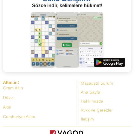
Sözce indir, kelimelere hükmet!
Altin.in:
Masaüstü Sürüm
Gram Altın
Ana Sayfa
Döviz
Hakkımızda
Altın
Kvkk ve Çerezler
Cumhuriyet Altını
İletişim
Dolar Kuru