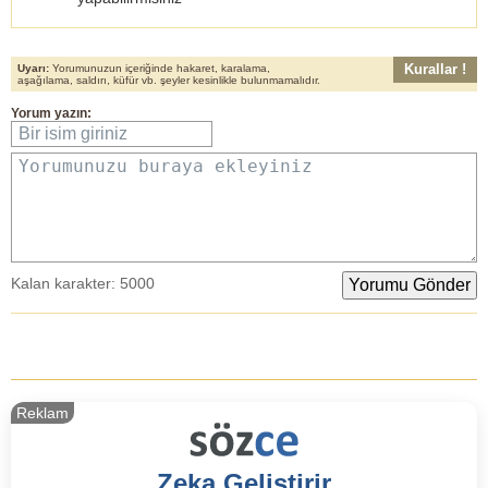
Kurallar !
Uyarı:
Yorumunuzun içeriğinde hakaret, karalama,
aşağılama, saldırı, küfür vb. şeyler kesinlikle bulunmamalıdır.
Yorum yazın:
Bir isim giriniz
Yorumunuzu buraya ekleyiniz
Kalan karakter:
5000
Reklam
Zeka Geliştirir